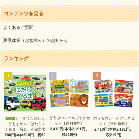
コンテンツを見る
よくあるご質問
夏季休業（お盆休み）のお知らせ
ランキング
1
2
3
どうぶつシールブックセ
シールでたのしく
のりものシールブックセ
ット【送料無料】
こどもずかん はたらく
ット【送料無料】
2,410円(本体2,191円、
くるま 写真：小賀野実
2,410円(本体2,191円、
税219円)
680円(本体618円、税62
税219円)