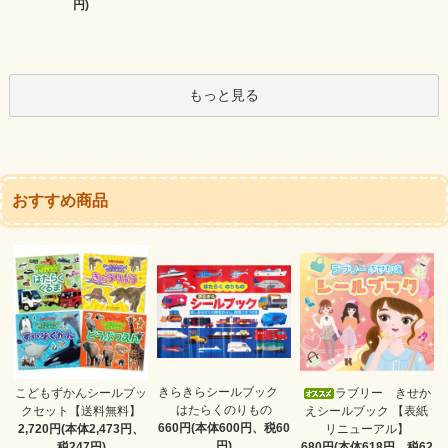
円)
もっと見る
おすすめ商品
きらきらシールブック
こどもずかんシールブッ
ラブリー きせか
はたらくのりもの
クセット【送料無料】
えシールブック 【表紙
660円(本体600円、税60
2,720円(本体2,473円、
リニューアル】
円)
税247円)
680円(本体618円、税62