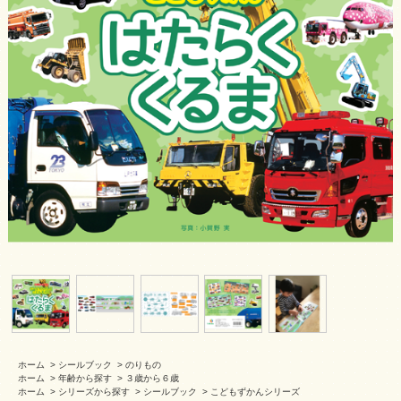
ホーム
>
シールブック
>
のりもの
ホーム
>
年齢から探す
>
３歳から６歳
ホーム
>
シリーズから探す
>
シールブック
>
こどもずかんシリーズ