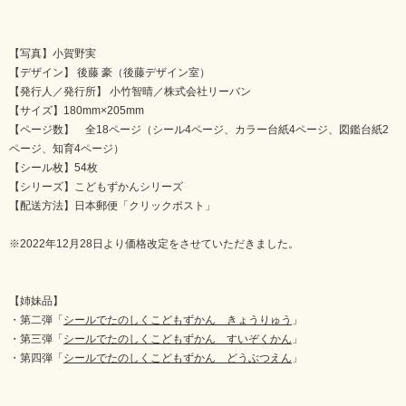
【写真】小賀野実
【デザイン】 後藤 豪（後藤デザイン室）
【発行人／発行所】 小竹智晴／株式会社リーバン
【サイズ】180mm×205mm
【ページ数】 全18ページ（シール4ページ、カラー台紙4ページ、図鑑台紙2
ページ、知育4ページ）
【シール枚】54枚
【シリーズ】こどもずかんシリーズ
【配送方法】日本郵便「クリックポスト」
※2022年12月28日より価格改定をさせていただきました。
【姉妹品】
・第二弾「
シールでたのしくこどもずかん きょうりゅう
」
・第三弾「
シールでたのしくこどもずかん すいぞくかん
」
・第四弾「
シールでたのしくこどもずかん どうぶつえん
」