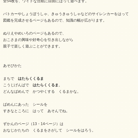
全54枚を、ワイドな台紙に自由にはって遊べます。
パトカーやしょうぼうしゃ、きゅうきゅうしゃなどのサイレンカーをはって
図鑑を完成させるページもあるので、知識の幅が広がります。
ぬりえやめいろのページもあるので、
おこさまの興味や好奇心を引き出しながら
親子で楽しく遊ぶことができます。
あそびかた
まちで
はたらくくるま
こうじげんばで
はたらくくるま
。
どんなばめんで かつやくする くるまかな。
ばめんにあった シールを
すきなところに はって あそんでね。
ずかんのページ（13・14ページ）は
おなじかたちの くるまをさがして シールをはろう。