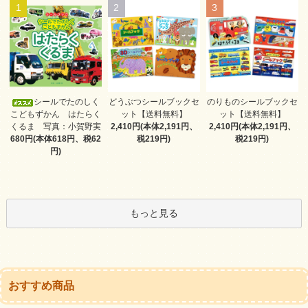
1
2
3
どうぶつシールブックセ
シールでたのしく
のりものシールブックセ
ット【送料無料】
こどもずかん はたらく
ット【送料無料】
2,410円(本体2,191円、
くるま 写真：小賀野実
2,410円(本体2,191円、
税219円)
680円(本体618円、税62
税219円)
円)
もっと見る
おすすめ商品