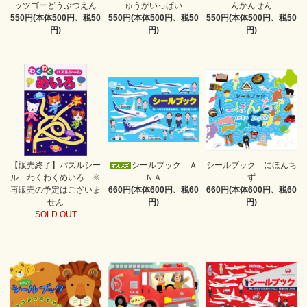
ッツゴーどうぶつえん
ゅうがいっぱい
んかんせん
550円(本体500円、税50
550円(本体500円、税50
550円(本体500円、税50
円)
円)
円)
【販売終了】パズルシー
シールブック Ａ
シールブック にほんち
ル わくわくめいろ ※
ＮＡ
ず
再販売の予定はございま
660円(本体600円、税60
660円(本体600円、税60
せん
円)
円)
SOLD OUT