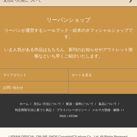
リーバンショップ
リーバンが運営するシールブック・絵本のオフィシャルショップで
す。
いま人気がある作品はもちろん、新刊のお知らせやアウトレット情
報などいち早くご紹介いたします。
マイアカウント
カートを見る
お問い合わせ
ホーム
/
支払い方法について
/
配送・送料について
/
返品について
/
特定商取引法に基づく表記
/
プライバシーポリシー
/
メルマガ登録・解除
/ /
RSS
/
ATOM
LIEBAM OFFICIAL ONLINE SHOP Copyright(C)Liebam Co., Ltd. All Rights Reserved.